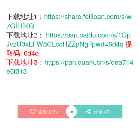
https://share.feijipan.com/s/w
下载地址1：
7GfHfKQ
https://pan.baidu.com/s/1Gp
下载地址2：
JvzU3xLFW5CLccHZZpNg?pwd=6d4q
提
取码: 6d4q
下载地址3：
https://pan.quark.cn/s/dea714
e5f313
喜欢 (
13
)
分享 (
0
)
or