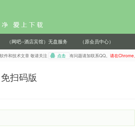
（网吧--酒店宾馆）无盘服务
（原会员中心）
种软件和技术文章 敬请关注
有问题请加联系QQ。
请在Chrom
点击
.8 免扫码版