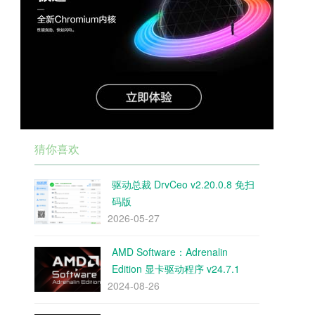
猜你喜欢
驱动总裁 DrvCeo v2.20.0.8 免扫
码版
2026-05-27
AMD Software：Adrenalin
Edition 显卡驱动程序 v24.7.1
2024-08-26
WHQL 官方版