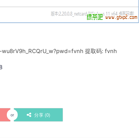
r12-wu8rV9h_RCQrU_w?pwd=fvnh 提取码: fvnh
8
分享 (
0
)
or