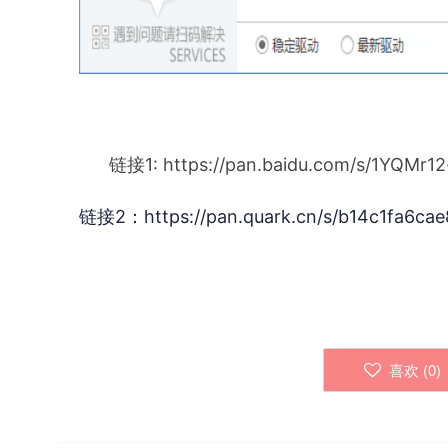
链接1: https://pan.baidu.com/s/1YQM
链接2：https://pan.quark.cn/s/b14c1fa6cae
喜欢 (
0
)