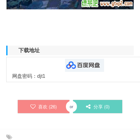
下载地址
网盘密码：djt1
喜欢 (
26
)
分享 (
0
)
or