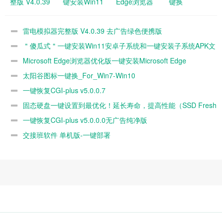
整版 V4.0.39
键安装Win11
Edge浏览器
键换
去广告绿色便
安卓子系统和
优化版一键安
_For_Win7-
携版
一键安装子系
装Microsoft
Win10
雷电模拟器完整版 V4.0.39 去广告绿色便携版
统APK文件
Edge
＂傻瓜式＂一键安装Win11安卓子系统和一键安装子系统APK文
v94.0.992.38
件
Microsoft Edge浏览器优化版一键安装Microsoft Edge
官
v94.0.992.38 官
太阳谷图标一键换_For_Win7-Win10
一键恢复CGI-plus v5.0.0.7
固态硬盘一键设置到最优化！延长寿命，提高性能（SSD Fresh
2020版直
一键恢复CGI-plus v5.0.0.0无广告纯净版
交接班软件 单机版-一键部署