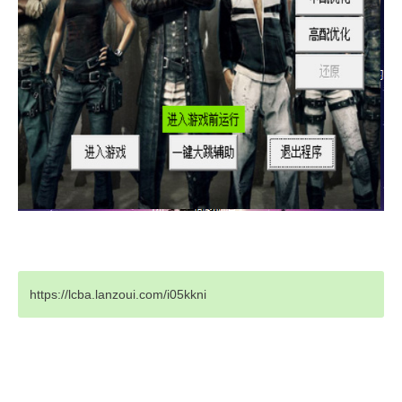
https://lcba.lanzoui.com/i05kkni