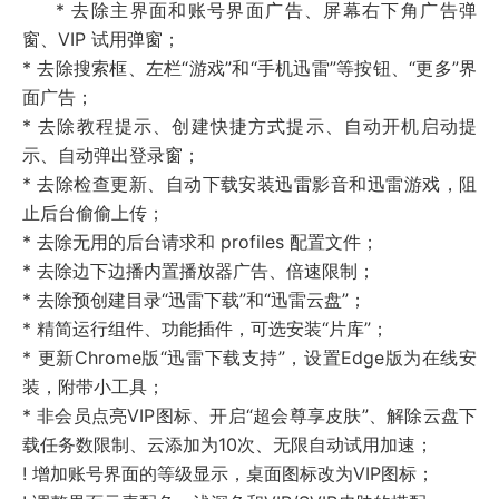
* 去除主界面和账号界面广告、屏幕右下角广告弹
窗、VIP 试用弹窗；
* 去除搜索框、左栏“游戏”和“手机迅雷”等按钮、“更多”界
面广告；
* 去除教程提示、创建快捷方式提示、自动开机启动提
示、自动弹出登录窗；
* 去除检查更新、自动下载安装迅雷影音和迅雷游戏，阻
止后台偷偷上传；
* 去除无用的后台请求和 profiles 配置文件；
* 去除边下边播内置播放器广告、倍速限制；
* 去除预创建目录“迅雷下载”和“迅雷云盘”；
* 精简运行组件、功能插件，可选安装“片库”；
* 更新Chrome版“迅雷下载支持”，设置Edge版为在线安
装，附带小工具；
* 非会员点亮VIP图标、开启“超会尊享皮肤”、解除云盘下
载任务数限制、云添加为10次、无限自动试用加速；
! 增加账号界面的等级显示，桌面图标改为VIP图标；