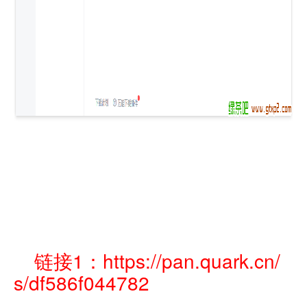
链接1：https://pan.quark.cn/
s/df586f044782