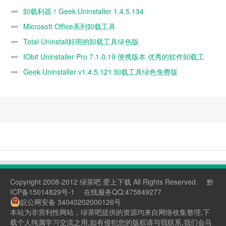
版
版
卸载利器！Geek Uninstaller 1.4.5.134
Microsoft Office系列卸载工具
Total Uninstall好用的卸载工具绿色版
IObit Uninstaller Pro 7.1.0.19 便携版本 优秀的软件卸载工
Geek Uninstaller v1.4.5.121 卸载工具绿色免费版
Copyright 2008-2012 绿茶吧 爱上下载 All Rights Reserved.
黔
ICP备15014829号-1
在线服务QQ:475849277
皖公网安备 34040202000126号
本站为非营利性网站，绿茶吧提供的资源均来自网络收集整理,下
载个人纯属学习交流之用,如有侵犯您的版权请与我联系,我们会马