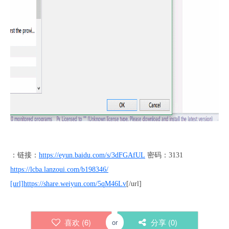
：链接：
https://eyun.baidu.com/s/3dFGAfUL
密码：3131
https://lcba.lanzoui.com/b198346/
[url]https://share.weiyun.com/5qM46Lv
[/url]
喜欢 (
6
)
分享 (
0
)
or