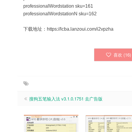
professionalWordstation sku=161
professionalWordstationN sku=162
下载地址：https://lcba.lanzoui.com/i2vpzha
喜欢 (
16
)
搜狗五笔输入法 v3.1.0.1751 去广告版