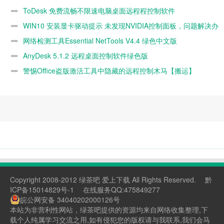
ToDesk 免费流畅不限速电脑桌面远程程控制软件
WIN10 安装显卡驱动提示 未发现NVIDIA控制面板，问题解决办
法。
网络检测工具Essential NetTools V4.4 绿色中文版
AnyDesk 5.1.2 远程桌面控制软件绿色版
警惕Office盗版激活工具中隐藏的远程控制木马【搬运】
Copyright 2008-2012 绿茶吧 爱上下载 All Rights Reserved.
黔
ICP备15014829号-1
在线服务QQ:475849277
皖公网安备 34040202000126号
本站为非营利性网站，绿茶吧提供的资源均来自网络收集整理,下
载个人纯属学习交流之用,如有侵犯您的版权请与我联系,我们会马