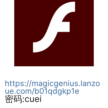
https://magicgenius.lanzo
ue.com/b01qdgkp1e
密码:cuei