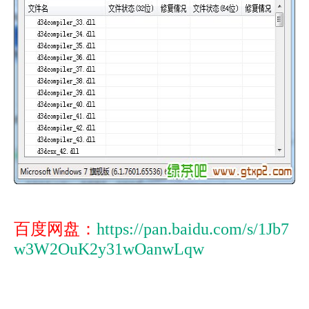
百度网盘：
https://pan.baidu.com/s/1Jb7
w3W2OuK2y31wOanwLqw